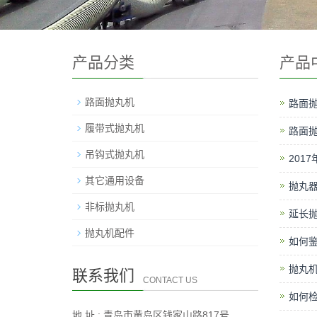
产品分类
产品
路面抛丸机
路面抛
履带式抛丸机
路面
吊钩式抛丸机
201
其它通用设备
抛丸
非标抛丸机
延长
抛丸机配件
如何
抛丸
联系我们
CONTACT US
如何
地 址 : 青岛市黄岛区钱家山路817号