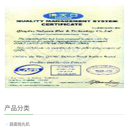
产品分类
路面抛丸机