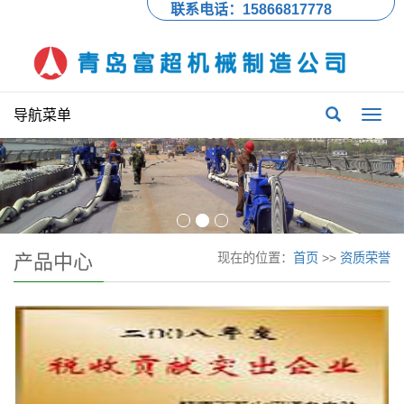
联系电话：15866817778
导航菜单
Toggl
navig
产品中心
现在的位置：
首页
>>
资质荣誉